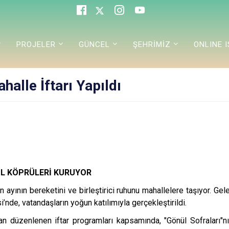
PROJELER
GÜNCEL
ŞEHRİMİZ
ONLINE 
halle İftarı Yapıldı
ÜL KÖPRÜLERİ KURUYOR
ayının bereketini ve birleştirici ruhunu mahallelere taşıyor. Ge
si’nde, vatandaşların yoğun katılımıyla gerçekleştirildi.
an düzenlenen iftar programları kapsamında, "Gönül Sofraları"nı