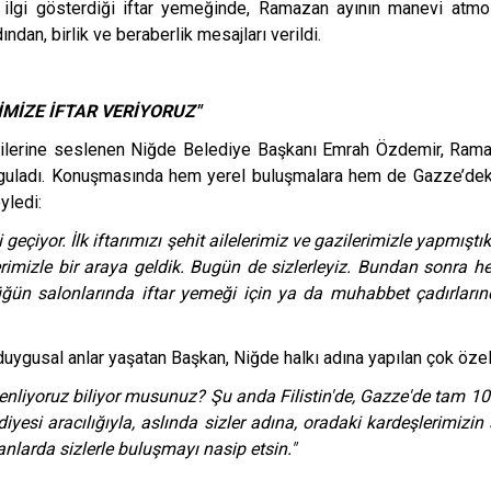
 ilgi gösterdiği iftar yemeğinde, Ramazan ayının manevi atmos
ından, birlik ve beraberlik mesajları verildi.
İMİZE İFTAR VERİYORUZ"
rilerine seslenen Niğde Belediye Başkanı Emrah Özdemir, Rama
urguladı. Konuşmasında hem yerel buluşmalara hem de Gazze’dek
yledi:
eçiyor. İlk iftarımızı şehit ailelerimiz ve gazilerimizle yapmışt
rimizle bir araya geldik. Bugün de sizlerleyiz. Bundan sonra he
düğün salonlarında iftar yemeği için ya da muhabbet çadırları
gusal anlar yaşatan Başkan, Niğde halkı adına yapılan çok özel 
üzenliyoruz biliyor musunuz? Şu anda Filistin'de, Gazze'de tam
diyesi aracılığıyla, aslında sizler adına, oradaki kardeşlerimizin
arda sizlerle buluşmayı nasip etsin."