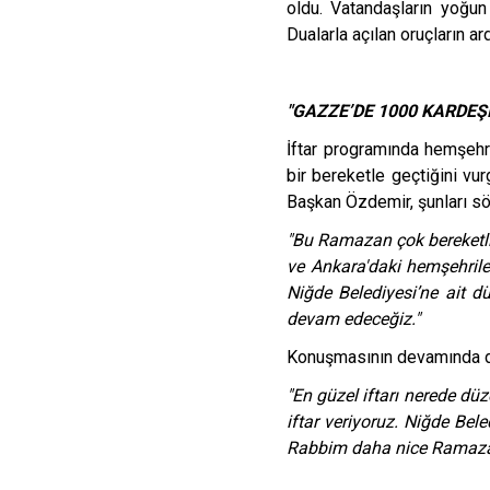
oldu. Vatandaşların yoğun
Dualarla açılan oruçların ard
"GAZZE’DE 1000 KARDEŞ
İftar programında hemşeh
bir bereketle geçtiğini v
Başkan Özdemir, şunları sö
"Bu Ramazan çok bereketli g
ve Ankara'daki hemşehrile
Niğde Belediyesi’ne ait 
devam edeceğiz."
Konuşmasının devamında duy
"En güzel iftarı nerede d
iftar veriyoruz. Niğde Bele
Rabbim daha nice Ramazanl