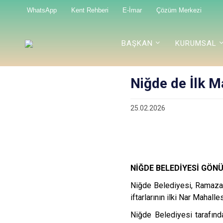
WhatsApp
Kent Rehberi
E-İmar
Çözüm Merkezi
BAŞKAN
KURUMSAL
Niğde de İlk Ma
25.02.2026
NİĞDE BELEDİYESİ GÖN
Niğde Belediyesi, Ramazan 
iftarlarının ilki Nar Mahalle
Niğde Belediyesi tarafınd