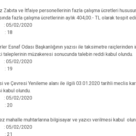
 Zabıta ve İtfaiye personellerinin fazla çalışma ücretleri husus
rasında fazla çalışma ücretlerinin aylık 404,00.- TL olarak tespit e
hi : 05/02/2020
 : 18
ler Esnaf Odası Başkanlığının yazısı ile taksimetre raiçlerinden i
 taleplerinin müzakeresi sonucunda talebin reddi kabul olundu.
hi : 05/02/2020
 : 19
i ve Çevresi Yenileme alanı ile ilgili 03.01.2020 tarihli meclis k
i kabul olundu.
hi : 05/02/2020
 : 20
ez mahalle muhtarlarına bilgisayar ve yazıcı verilmesi kabul olun
hi : 05/02/2020
 : 21