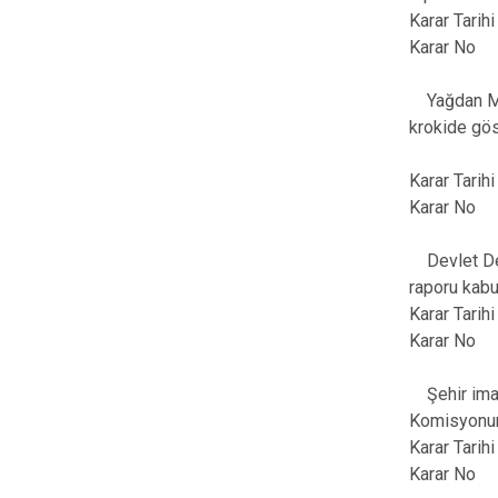
Karar Tari
Karar No
Yağdan Mevk
krokide gös
Karar Tari
Karar No
Devlet Demi
raporu kabu
Karar Tari
Karar No
Şehir imar 
Komisyonun
Karar Tari
Karar No