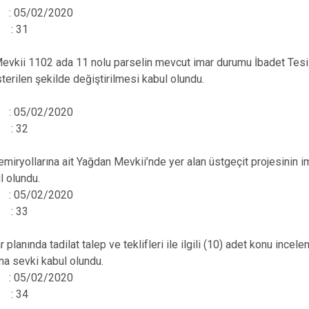
hi : 05/02/2020
 : 31
ii 1102 ada 11 nolu parselin mevcut imar durumu İbadet Tesisi o
terilen şekilde değiştirilmesi kabul olundu.
hi : 05/02/2020
 : 32
ryollarına ait Yağdan Mevkii’nde yer alan üstgeçit projesinin 
l olundu.
hi : 05/02/2020
 : 33
planında tadilat talep ve teklifleri ile ilgili (10) adet konu incel
a sevki kabul olundu.
hi : 05/02/2020
 : 34