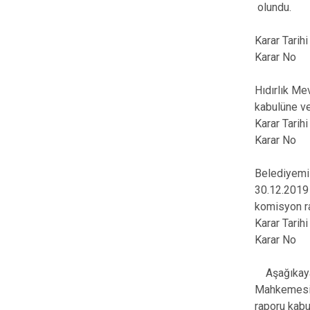
olundu.
Karar Tari
Karar No
Hıdırlık Me
kabulüne ve
Karar Tarih
Karar No
Belediyemiz
30.12.2019 
komisyon ra
Karar Tari
Karar No
Aşağıkayab
Mahkemesi t
raporu kabu