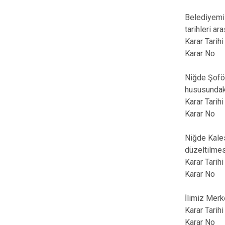
Belediyemiz
tarihleri a
Karar Tari
Karar No
Niğde Şoför
hususundaki
Karar Tari
Karar No
Niğde Kales
düzeltilmes
Karar Tari
Karar No
İlimiz Merk
Karar Tari
Karar No