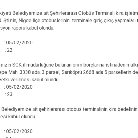
elediyemize ait Şehirlerarası Otobüs Terminali kira işletmecisi
d. Şti.nin, Niğde İlçe otobüslerinin terminale giriş çıkış yapmaları
syon raporu kabul olundu.
hi : 05/02/2020
 : 22
in SGK il müdürlüğüne bulunan prim borçlarına istinaden mülkiy
Tepe Mah. 3338 ada, 3 parsel, Sarıköprü 2668 ada 5 parsellerin 
tki verilmesi kabul olundu.
hi : 05/02/2020
 : 23
elediyemize ait şehirlerarası otobüs terminalinin kira bedelin
mesi kabul olundu.
hi : 05/02/2020