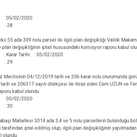
hi : 05/02/2020
 : 28
vkii 55 ada 309 nolu parsel ile ilgili plan değişikliği Valilik Ma
 plan değişikliğinin iptali hususundaki komisyon raporu kabul olu
i : Karar Tarihi : 05/02/2020
 : 29
 Meclisinin 04/12/2019 tarih ve 206 karar nolu oturumunda görüşü
tarih ve 206317 sayılı dilekçesi ile itiraz eden Cem UZUN ve Fer
poru kabul olundu.
hi : 05/02/2020
 : 30
aşı Mahallesi 3014 ada 3,4 ve 5 nolu parsellerin bulunduğu bö
arafından iptal edilmiş olup, ilgili plan değişikliğinin yapılmad
l olundu.