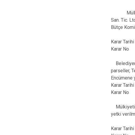
Mülkiyeti B
San. Tic. Lt
Bütçe Komi
Karar Tari
Karar No
Belediyemiz
parseller, 
Encümene ye
Karar Tari
Karar No
Mülkiyeti B
yetki veril
Karar Tari