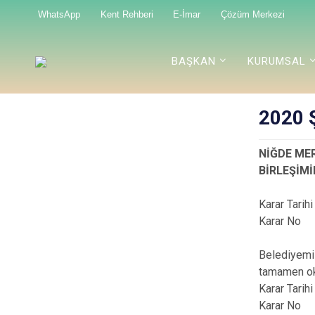
WhatsApp
Kent Rehberi
E-İmar
Çözüm Merkezi
BAŞKAN
KURUMSAL
2020 Ş
NİĞDE MER
BİRLEŞİMİ
Karar Tari
Karar No
Belediyemiz
tamamen ok
Karar Tari
Karar No