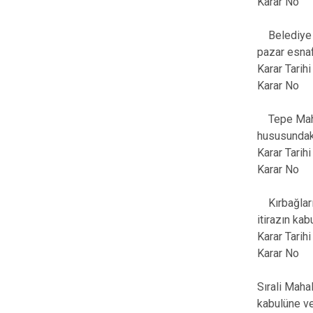
Karar No
Belediye Me
pazar esnaf
Karar Tari
Karar No
Tepe Mahall
hususundak
Karar Tari
Karar No
Kırbağları 
itirazın ka
Karar Tari
Karar No
Sırali Maha
kabulüne ve