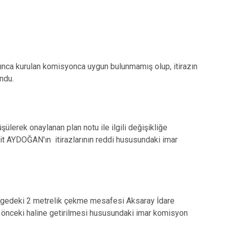
kamınca kurulan komisyonca uygun bulunmamış olup, itirazın
ndu.
lerek onaylanan plan notu ile ilgili değişikliğe
it AYDOĞAN'ın itirazlarının reddi hususundaki imar
lgedeki 2 metrelik çekme mesafesi Aksaray İdare
an önceki haline getirilmesi hususundaki imar komisyon