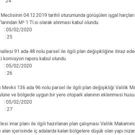
 :24
clisinin 04.12.2019 tarihli oturumunda görüşülen işgal harçları il
larından M² 1 Tl.sı olarak alınması kabul olundu.
hi : 05/02/2020
 : 25
esi 91 ada 48 nolu parsel ile ilgili plan değişikliğine itiraz ed
i komisyon raporu kabul olundu.
hi : 05/02/2020
 : 26
Mevkii 136 ada 96 nolu parsel ile ilgili plan değişikliği Valili
bulüne ve bölgede uygun bir yere otopark alanının eklenmesi hu
hi : 05/02/2020
 : 27
llesi imar planı ile ilgili hazırlanan plan çalışması Valilik Maka
 alan içerisinde iç adalarda kalan bölgelere düşük olan yapı ni