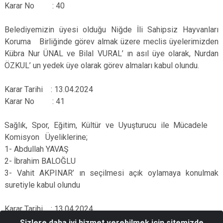
Karar No : 40
Belediyemizin üyesi olduğu Niğde İli Sahipsiz Hayvanları
Koruma Birliğinde görev almak üzere meclis üyelerimizden
Kübra Nur ÜNAL ve Bilal VURAL’ ın asıl üye olarak, Nurdan
ÖZKUL’ un yedek üye olarak görev almaları kabul olundu.
Karar Tarihi : 13.04.2024
Karar No : 41
Sağlık, Spor, Eğitim, Kültür ve Uyuşturucu ile Mücadele
Komisyon Üyeliklerine;
1- Abdullah YAVAŞ
2- İbrahim BALOĞLU
3- Vahit AKPINAR’ ın seçilmesi açık oylamaya konulmak
suretiyle kabul olundu
Karar Tarihi : 13.04.2024
Karar No : 42
Sizlere daha iyi hizmet verebilmek için sitemizde