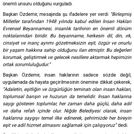
önemli unsuru olduğunu vurguladı.
Başkan Özdemir, mesajında şu ifadelere yer verdi
“Birleşmiş
Milletler tarafından 1948 yılında kabul edilen İnsan Hakları
Evrensel Beyannamesi, insanlık tarihinin en önemli dönüm
noktalarından biridir. Bu beyanname, herkesin dil, din, ırk,
cinsiyet ve inanç ayrımı gözetmeksizin eşit, özgür ve onurlu
bir yaşam hakkına sahip olduğunu ilan etmiştir. Bu değerleri
korumak, geliştirmek ve gelecek nesillere aktarmak hepimizin
ortak sorumluluğudur.”
Başkan Özdemir, insan haklarının sadece sözde değil,
uygulamada da hayata geçirilmesinin önemine dikkat çekerek,
“Adaletin, eşitliğin ve özgürlüğün teminatı olan insan hakları,
toplumsal barışın ve huzurun da temelidir. İnsan haklarına
saygı gösteren toplumlar, her zaman daha güçlü, daha adil
ve daha refah içinde olur. Niğde Belediyesi olarak, insan
haklarına saygıyı temel ilke edinerek, şehrimizde her bireyin
eşit ve adil hizmet almasını sağlamak için çalışıyoruz”
dedi.