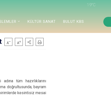
19°C
ISLEMLER
KÜLTÜR SANAT
BULUT KBS
t
 adına tüm hazırlıklarını
lama doğrultusunda; bayram
birimlerde kesintisiz mesai