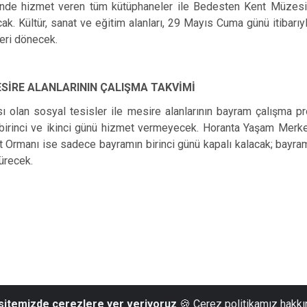
nde hizmet veren tüm kütüphaneler ile Bedesten Kent Müzesi, b
cak. Kültür, sanat ve eğitim alanları, 29 Mayıs Cuma günü itibarıy
eri dönecek.
ESİRE ALANLARININ ÇALIŞMA TAKVİMİ
ı olan sosyal tesisler ile mesire alanlarının bayram çalışma pr
birinci ve ikinci günü hizmet vermeyecek. Horanta Yaşam Merk
t Ormanı ise sadece bayramın birinci günü kapalı kalacak; bayram
ürecek.
 sitemizde çerezlere yer veriyoruz
🍪 Çerez politikamız hakkı