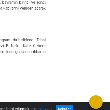
ayramın birinci ve ikinci
la kapılarını yeniden açarak
ogramı da belirlendi. Tabal
ezi, Bi Nefes Kafe, Gebere
ın ikinci gününden itibaren
nda bilgi edinmek için
tıklayınız
Kabul et