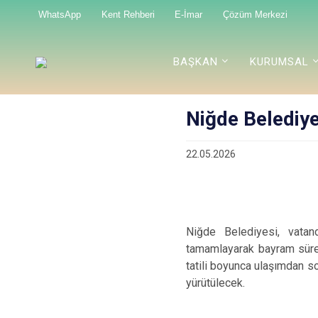
WhatsApp
Kent Rehberi
E-İmar
Çözüm Merkezi
BAŞKAN
KURUMSAL
Niğde Belediy
22.05.2026
Niğde Belediyesi, vatand
tamamlayarak bayram süres
tatili boyunca ulaşımdan s
yürütülecek.