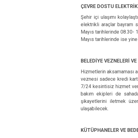
ÇEVRE DOSTU ELEKTRİ
Şehir içi ulaşımı kolayla
elektrikli araçlar bayram 
Mayıs tarihlerinde 08.30- 
Mayıs tarihlerinde ise yin
BELEDİYE VEZNELERİ VE
Hizmetlerin aksamaması adı
veznesi sadece kredi kartı
7/24 kesintisiz hizmet ve
bakım ekipleri de sahada
şikayetlerini iletmek ü
ulaşabilecek.
KÜTÜPHANELER VE BED