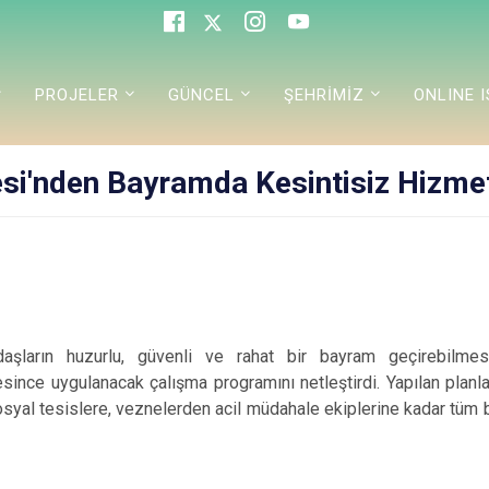
PROJELER
GÜNCEL
ŞEHRİMİZ
ONLINE 
esi'nden Bayramda Kesintisiz Hizme
aşların huzurlu, güvenli ve rahat bir bayram geçirebilmesi
ince uygulanacak çalışma programını netleştirdi. Yapılan plan
osyal tesislere, veznelerden acil müdahale ekiplerine kadar tüm 