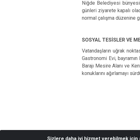
Niğde Belediyesi bünyesi
günleri ziyarete kapalı ola
normal çalışma düzenine g
SOSYAL TESİSLER VE M
Vatandaşların uğrak noktas
Gastronomi Evi, bayramın 
Barajı Mesire Alanı ve Ken
konuklarını ağırlamayı sürd
Sizlere daha iyi hizmet verebilmek için