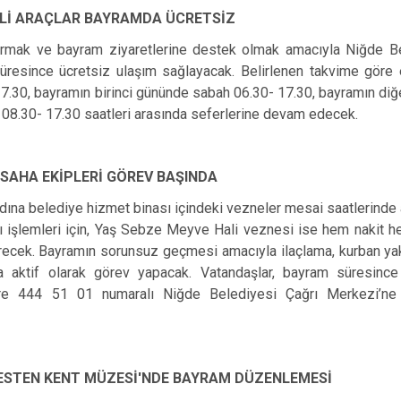
KLİ ARAÇLAR BAYRAMDA ÜCRETSİZ
ştırmak ve bayram ziyaretlerine destek olmak amacıyla Niğde B
süresince ücretsiz ulaşım sağlayacak. Belirlenen takvime göre e
17.30, bayramın birinci gününde sabah 06.30- 17.30, bayramın diğe
e 08.30- 17.30 saatleri arasında seferlerine devam edecek.
 SAHA EKİPLERİ GÖREV BAŞINDA
na belediye hizmet binası içindeki vezneler mesai saatlerinde a
 işlemleri için, Yaş Sebze Meyve Hali veznesi ise hem nakit hem
recek. Bayramın sorunsuz geçmesi amacıyla ilaçlama, kurban y
 aktif olarak görev yapacak. Vatandaşlar, bayram süresince 
zere 444 51 01 numaralı Niğde Belediyesi Çağrı Merkezi’
ESTEN KENT MÜZESİ'NDE BAYRAM DÜZENLEMESİ