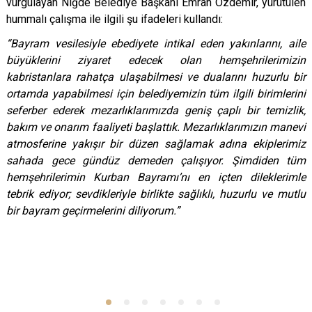
vurgulayan Niğde Belediye Başkanı Emrah Özdemir, yürütülen
hummalı çalışma ile ilgili şu ifadeleri kullandı:
“Bayram vesilesiyle ebediyete intikal eden yakınlarını, aile
büyüklerini ziyaret edecek olan hemşehrilerimizin
kabristanlara rahatça ulaşabilmesi ve dualarını huzurlu bir
ortamda yapabilmesi için belediyemizin tüm ilgili birimlerini
seferber ederek mezarlıklarımızda geniş çaplı bir temizlik,
bakım ve onarım faaliyeti başlattık. Mezarlıklarımızın manevi
atmosferine yakışır bir düzen sağlamak adına ekiplerimiz
sahada gece gündüz demeden çalışıyor. Şimdiden tüm
hemşehrilerimin Kurban Bayramı’nı en içten dileklerimle
tebrik ediyor; sevdikleriyle birlikte sağlıklı, huzurlu ve mutlu
bir bayram geçirmelerini diliyorum.”